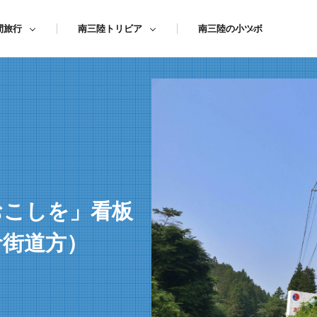
間旅行
南三陸トリビア
南三陸の小ツボ
おこしを」看板
倉街道方）