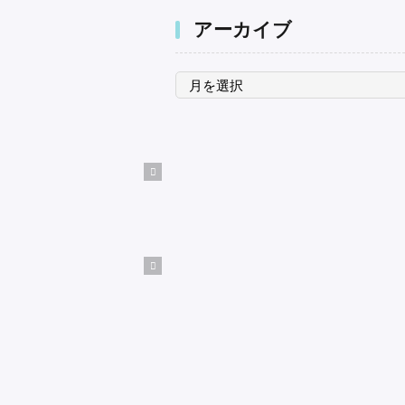
アーカイブ
ア
ー
カ
イ
ブ