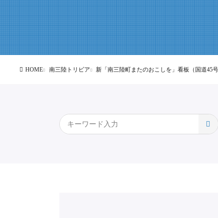
HOME
南三陸トリビア
新「南三陸町またのおこしを」看板（国道45