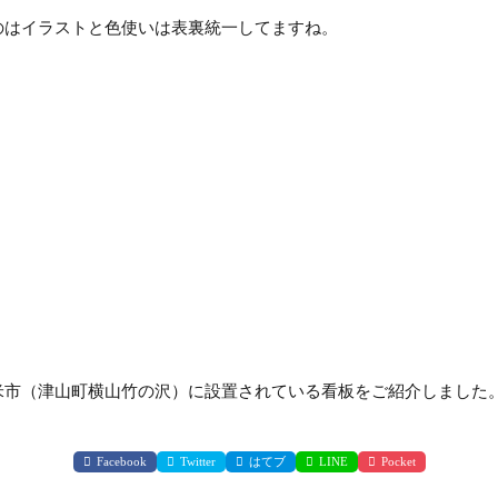
のはイラストと色使いは表裏統一してますね。
米市（津山町横山竹の沢）に設置されている看板をご紹介しました
Facebook
Twitter
はてブ
LINE
Pocket