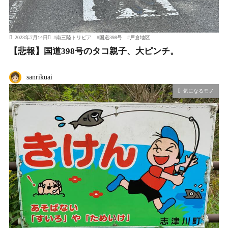
2023年7月14日
#
南三陸トリビア
#
国道398号
#
戸倉地区
【悲報】国道398号のタコ親子、大ピンチ。
sanrikuai
気になるモノ