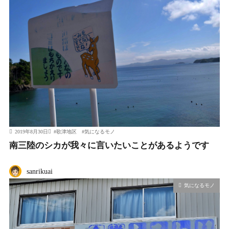
2019年8月30日
#
歌津地区
#
気になるモノ
南三陸のシカが我々に言いたいことがあるようです
sanrikuai
気になるモノ