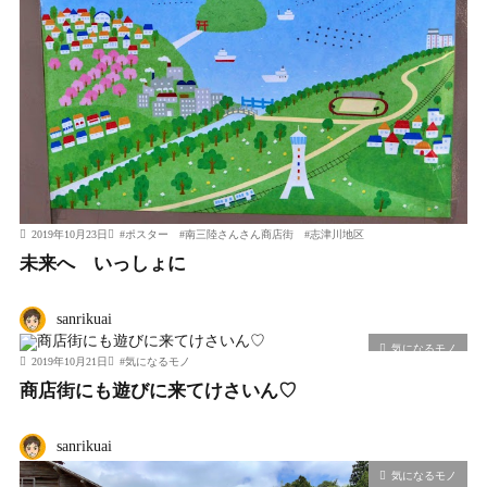
2019年10月23日
#
ポスター
#
南三陸さんさん商店街
#
志津川地区
未来へ いっしょに
sanrikuai
気になるモノ
2019年10月21日
#
気になるモノ
商店街にも遊びに来てけさいん♡
sanrikuai
気になるモノ