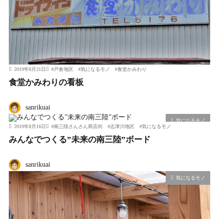
2019年8月21日
#
戸倉地区
#
気になるモノ
#
食堂かみわり
食堂かみわりの看板
sanrikuai
気になるモノ
2019年8月16日
#
南三陸さんさん商店街
#
志津川地区
#
気になるモノ
みんなでつくる”未来の南三陸”ボード
sanrikuai
気になるモノ