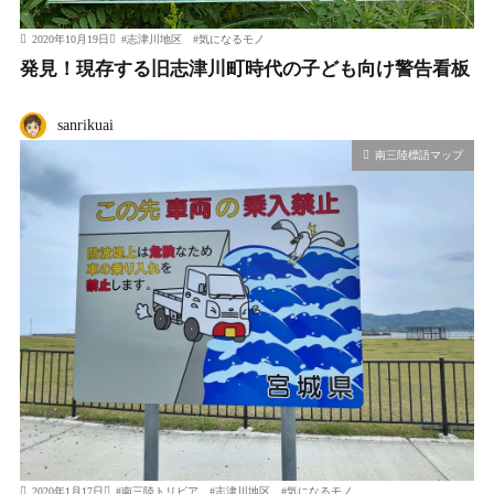
2020年10月19日
#
志津川地区
#
気になるモノ
発見！現存する旧志津川町時代の子ども向け警告看板
sanrikuai
南三陸標語マップ
2020年1月17日
#
南三陸トリビア
#
志津川地区
#
気になるモノ