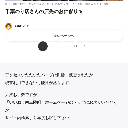
2019年8月9日
#
ちばのり店
#
ぷちぐるラブライブ!
#
南三陸さんさん商店街
千葉のり店さんの店先のおにぎり🍙
sanrikuai
次のページへ
…
1
2
3
11
>
アクセスいただいたページは削除、変更されたか、
現在利用できない可能性があります。
大変お手数ですが、
「いいね！南三陸町」ホームページ
のトップにお戻りいただく
か、
サイト内検索より再度お試し下さい。