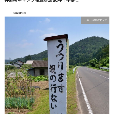
神割崎キャンプ場遊歩道 恋岬→牛落し
sanrikuai
南三陸標語マップ