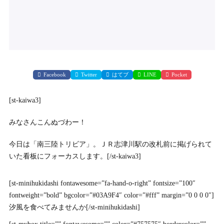
Facebook
Twitter
はてブ
LINE
Pocket
[st-kaiwa3]
みなさんこんぬづわー！
今日は「南三陸トリビア」。ＪＲ志津川駅の改札前に掲げられて
いた看板にフォーカスします。[/st-kaiwa3]
[st-minihukidashi fontawesome=”fa-hand-o-right” fontsize=”100″
fontweight=”bold” bgcolor=”#03A9F4″ color=”#fff” margin=”0 0 0 0″]
汐風を食べてみませんか[/st-minihukidashi]