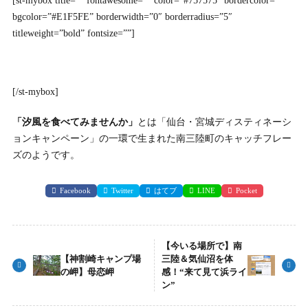
[st-mybox title=”” fontawesome=”” color=”#757575″ bordercolor=””
bgcolor=”#E1F5FE” borderwidth=”0″ borderradius=”5″
titleweight=”bold” fontsize=””]
[/st-mybox]
「汐風を食べてみませんか」
とは「仙台・宮城ディスティネーシ
ョンキャンペーン」の一環で生まれた南三陸町のキャッチフレー
ズのようです。
Facebook
Twitter
はてブ
LINE
Pocket
【今いる場所で】南
【神割崎キャンプ場
三陸＆気仙沼を体
の岬】母恋岬
感！“来て見て浜ライ
ン”