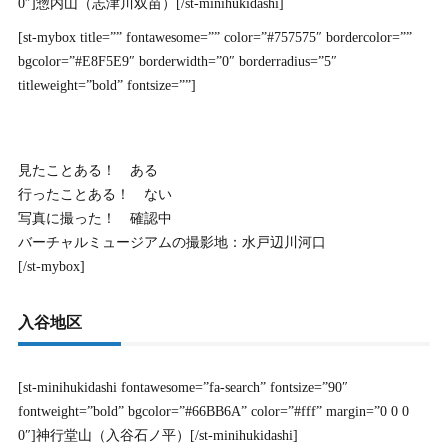
0″]惣内山（志津川双苗）[/st-minihukidashi]
[st-mybox title=”” fontawesome=”” color=”#757575″ bordercolor=””
bgcolor=”#E8F5E9″ borderwidth=”0″ borderradius=”5″
titleweight=”bold” fontsize=””]
見たことある！ ある
行ったことある！ ない
写真に撮った！ 確認中
バーチャルミュージアムの撮影地：水戸辺川河口
[/st-mybox]
入谷地区
[st-minihukidashi fontawesome=”fa-search” fontsize=”90″
fontweight=”bold” bgcolor=”#66BB6A” color=”#fff” margin=”0 0 0
0″]神行堂山（入谷石ノ平）[/st-minihukidashi]