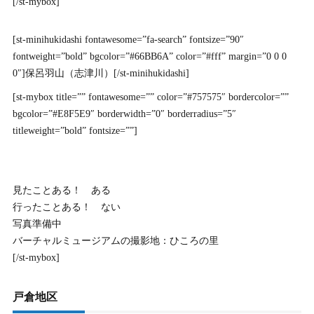
[/st-mybox]
[st-minihukidashi fontawesome=”fa-search” fontsize=”90″
fontweight=”bold” bgcolor=”#66BB6A” color=”#fff” margin=”0 0 0
0″]保呂羽山（志津川）[/st-minihukidashi]
[st-mybox title=”” fontawesome=”” color=”#757575″ bordercolor=””
bgcolor=”#E8F5E9″ borderwidth=”0″ borderradius=”5″
titleweight=”bold” fontsize=””]
見たことある！ ある
行ったことある！ ない
写真準備中
バーチャルミュージアムの撮影地：ひころの里
[/st-mybox]
戸倉地区