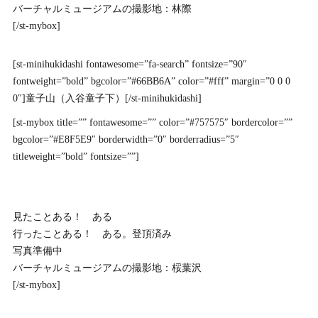
バーチャルミュージアムの撮影地：林際
[/st-mybox]
[st-minihukidashi fontawesome=”fa-search” fontsize=”90″
fontweight=”bold” bgcolor=”#66BB6A” color=”#fff” margin=”0 0 0
0″]童子山（入谷童子下）[/st-minihukidashi]
[st-mybox title=”” fontawesome=”” color=”#757575″ bordercolor=””
bgcolor=”#E8F5E9″ borderwidth=”0″ borderradius=”5″
titleweight=”bold” fontsize=””]
見たことある！ ある
行ったことある！ ある。登頂済み
写真準備中
バーチャルミュージアムの撮影地：桵葉沢
[/st-mybox]