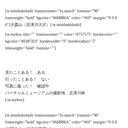
[st-minihukidashi fontawesome=”fa-search” fontsize=”90″
fontweight=”bold” bgcolor=”#66BB6A” color=”#fff” margin=”0 0 0
0″]大森山（志津川大沢）[/st-minihukidashi]
[st-mybox title=”” fontawesome=”” color=”#757575″ bordercolor=””
bgcolor=”#E8F5E9″ borderwidth=”0″ borderradius=”5″
titleweight=”bold” fontsize=””]
見たことある！ ある
行ったことある！ ない
写真に撮った！ 確認中
バーチャルミュージアムの撮影地：志津川林
[/st-mybox]
[st-minihukidashi fontawesome=”fa-search” fontsize=”90″
fontweight=”bold” bgcolor=”#66BB6A” color=”#fff” margin=”0 0 0