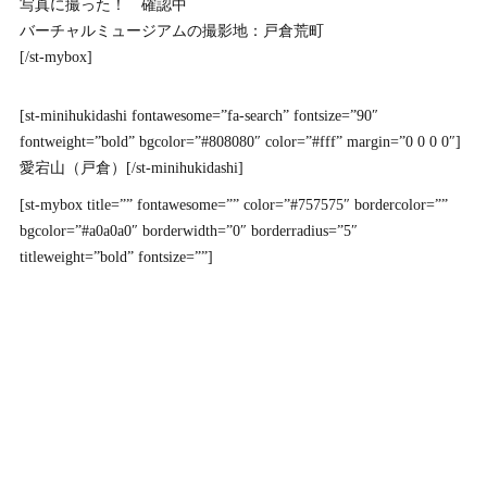
写真に撮った！ 確認中
バーチャルミュージアムの撮影地：戸倉荒町
[/st-mybox]
[st-minihukidashi fontawesome=”fa-search” fontsize=”90″
fontweight=”bold” bgcolor=”#808080″ color=”#fff” margin=”0 0 0 0″]
愛宕山（戸倉）[/st-minihukidashi]
[st-mybox title=”” fontawesome=”” color=”#757575″ bordercolor=””
bgcolor=”#a0a0a0″ borderwidth=”0″ borderradius=”5″
titleweight=”bold” fontsize=””]