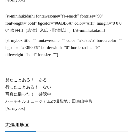
[/st-mybox]
[st-minihukidashi fontawesome=”fa-search” fontsize=”90″
fontweight=”bold” bgcolor=”#66BB6A” color=”#fff” margin=”0 0 0
0″]貞任山（志津川米広・歌津払川）[/st-minihukidashi]
[st-mybox title=”” fontawesome=”” color=”#757575″ bordercolor=””
bgcolor=”#E8F5E9″ borderwidth=”0″ borderradius=”5″
titleweight=”bold” fontsize=””]
見たことある！ ある
行ったことある！ ない
写真に撮った！ 確認中
バーチャルミュージアムの撮影地：田束山中腹
[/st-mybox]
志津川地区