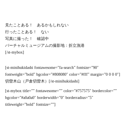
見たことある！ あるかもしれない
行ったことある！ ない
写真に撮った！ 確認中
バーチャルミュージアムの撮影地：折立漁港
[/st-mybox]
[st-minihukidashi fontawesome=”fa-search” fontsize=”90″
fontweight=”bold” bgcolor=”#808080″ color=”#fff” margin=”0 0 0 0″]
切曽木山（戸倉切曽木）[/st-minihukidashi]
[st-mybox title=”” fontawesome=”” color=”#757575″ bordercolor=””
bgcolor=”#a0a0a0″ borderwidth=”0″ borderradius=”5″
titleweight=”bold” fontsize=””]