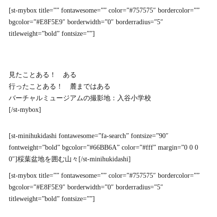
[st-mybox title=”” fontawesome=”” color=”#757575″ bordercolor=””
bgcolor=”#E8F5E9″ borderwidth=”0″ borderradius=”5″
titleweight=”bold” fontsize=””]
見たことある！ ある
行ったことある！ 麓まではある
バーチャルミュージアムの撮影地：入谷小学校
[/st-mybox]
[st-minihukidashi fontawesome=”fa-search” fontsize=”90″
fontweight=”bold” bgcolor=”#66BB6A” color=”#fff” margin=”0 0 0
0″]桵葉盆地を囲む山々[/st-minihukidashi]
[st-mybox title=”” fontawesome=”” color=”#757575″ bordercolor=””
bgcolor=”#E8F5E9″ borderwidth=”0″ borderradius=”5″
titleweight=”bold” fontsize=””]