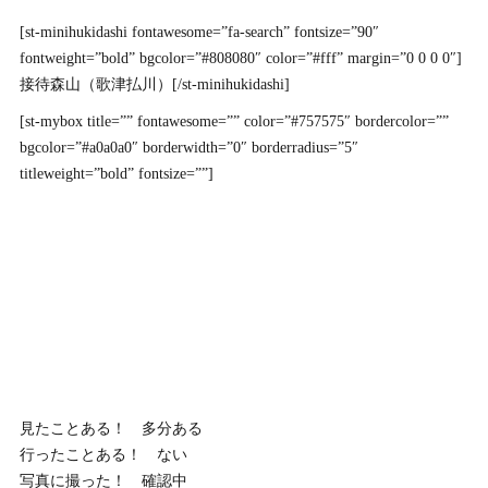
[st-minihukidashi fontawesome=”fa-search” fontsize=”90″
fontweight=”bold” bgcolor=”#808080″ color=”#fff” margin=”0 0 0 0″]
接待森山（歌津払川）[/st-minihukidashi]
[st-mybox title=”” fontawesome=”” color=”#757575″ bordercolor=””
bgcolor=”#a0a0a0″ borderwidth=”0″ borderradius=”5″
titleweight=”bold” fontsize=””]
見たことある！ 多分ある
行ったことある！ ない
写真に撮った！ 確認中