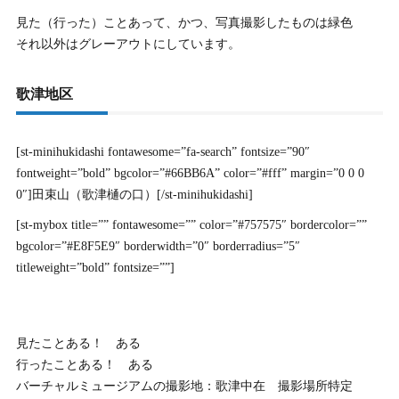
見た（行った）ことあって、かつ、写真撮影したものは緑色
それ以外はグレーアウトにしています。
歌津地区
[st-minihukidashi fontawesome=”fa-search” fontsize=”90″
fontweight=”bold” bgcolor=”#66BB6A” color=”#fff” margin=”0 0 0
0″]田束山（歌津樋の口）[/st-minihukidashi]
[st-mybox title=”” fontawesome=”” color=”#757575″ bordercolor=””
bgcolor=”#E8F5E9″ borderwidth=”0″ borderradius=”5″
titleweight=”bold” fontsize=””]
見たことある！ ある
行ったことある！ ある
バーチャルミュージアムの撮影地：歌津中在
撮影場所特定