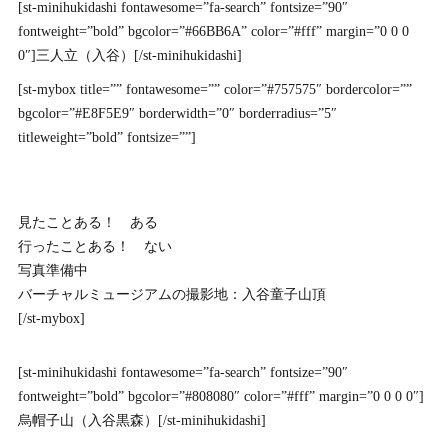
[st-minihukidashi fontawesome=”fa-search” fontsize=”90″
fontweight=”bold” bgcolor=”#66BB6A” color=”#fff” margin=”0 0 0
0″]三人立（入谷）[/st-minihukidashi]
[st-mybox title=”” fontawesome=”” color=”#757575″ bordercolor=””
bgcolor=”#E8F5E9″ borderwidth=”0″ borderradius=”5″
titleweight=”bold” fontsize=””]
見たことある！ ある
行ったことある！ ない
写真準備中
バーチャルミュージアムの撮影地：入谷童子山頂
[/st-mybox]
[st-minihukidashi fontawesome=”fa-search” fontsize=”90″
fontweight=”bold” bgcolor=”#808080″ color=”#fff” margin=”0 0 0 0″]
烏帽子山（入谷黒森）[/st-minihukidashi]