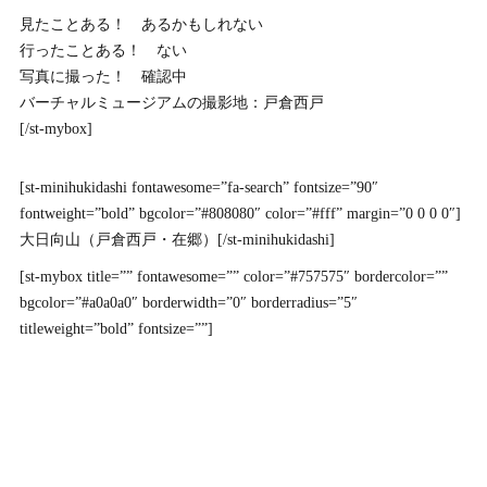
見たことある！ あるかもしれない
行ったことある！ ない
写真に撮った！ 確認中
バーチャルミュージアムの撮影地：戸倉西戸
[/st-mybox]
[st-minihukidashi fontawesome=”fa-search” fontsize=”90″
fontweight=”bold” bgcolor=”#808080″ color=”#fff” margin=”0 0 0 0″]
大日向山（戸倉西戸・在郷）[/st-minihukidashi]
[st-mybox title=”” fontawesome=”” color=”#757575″ bordercolor=””
bgcolor=”#a0a0a0″ borderwidth=”0″ borderradius=”5″
titleweight=”bold” fontsize=””]