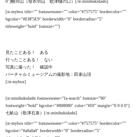
0″]幌羽山（母衣羽山 歌津樋の口）[/st-minihukidashi]
[st-mybox title=”” fontawesome=”” color=”#757575″ bordercolor=””
bgcolor=”#E8F5E9″ borderwidth=”0″ borderradius=”5″
titleweight=”bold” fontsize=””]
見たことある！ ある
行ったことある！ ない
写真に撮った！ 確認中
バーチャルミュージアムの撮影地：田束山頂
[/st-mybox]
[st-minihukidashi fontawesome=”fa-search” fontsize=”90″
fontweight=”bold” bgcolor=”#808080″ color=”#fff” margin=”0 0 0 0″]
七畝山（歌津石泉）[/st-minihukidashi]
[st-mybox title=”” fontawesome=”” color=”#757575″ bordercolor=””
bgcolor=”#a0a0a0″ borderwidth=”0″ borderradius=”5″