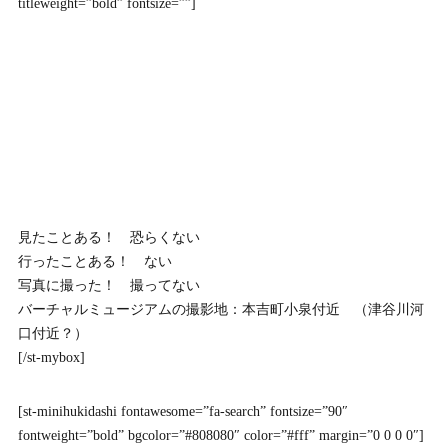
titleweight=”bold” fontsize=””]
見たことある！ 恐らくない
行ったことある！ ない
写真に撮った！ 撮ってない
バーチャルミュージアムの撮影地：本吉町小泉付近 （津谷川河
口付近？）
[/st-mybox]
[st-minihukidashi fontawesome=”fa-search” fontsize=”90″
fontweight=”bold” bgcolor=”#808080″ color=”#fff” margin=”0 0 0 0″]