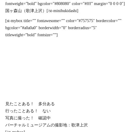
fontweight=”bold” bgcolor=”#808080″ color=”#fff” margin=”0 0 0 0″]
国ヶ森山（歌津上沢）[/st-minihukidashi]
[st-mybox title=”” fontawesome=”” color=”#757575″ bordercolor=””
bgcolor=”#a0a0a0″ borderwidth=”0″ borderradius=”5″
titleweight=”bold” fontsize=””]
見たことある！ 多分ある
行ったことある！ ない
写真に撮った！ 確認中
バーチャルミュージアムの撮影地：歌津上沢