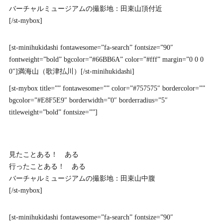
バーチャルミュージアムの撮影地：田束山頂付近
[/st-mybox]
[st-minihukidashi fontawesome=”fa-search” fontsize=”90″
fontweight=”bold” bgcolor=”#66BB6A” color=”#fff” margin=”0 0 0
0″]満海山（歌津払川）[/st-minihukidashi]
[st-mybox title=”” fontawesome=”” color=”#757575″ bordercolor=””
bgcolor=”#E8F5E9″ borderwidth=”0″ borderradius=”5″
titleweight=”bold” fontsize=””]
見たことある！ ある
行ったことある！ ある
バーチャルミュージアムの撮影地：田束山中腹
[/st-mybox]
[st-minihukidashi fontawesome=”fa-search” fontsize=”90″