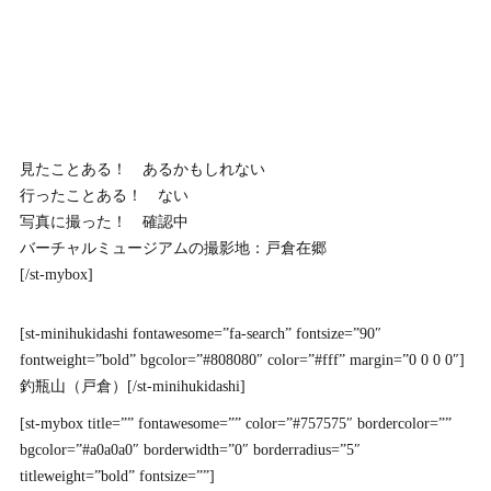
見たことある！ あるかもしれない
行ったことある！ ない
写真に撮った！ 確認中
バーチャルミュージアムの撮影地：戸倉在郷
[/st-mybox]
[st-minihukidashi fontawesome=”fa-search” fontsize=”90″
fontweight=”bold” bgcolor=”#808080″ color=”#fff” margin=”0 0 0 0″]
釣瓶山（戸倉）[/st-minihukidashi]
[st-mybox title=”” fontawesome=”” color=”#757575″ bordercolor=””
bgcolor=”#a0a0a0″ borderwidth=”0″ borderradius=”5″
titleweight=”bold” fontsize=””]