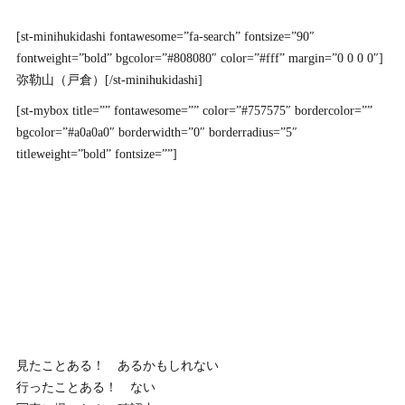
[st-minihukidashi fontawesome=”fa-search” fontsize=”90″
fontweight=”bold” bgcolor=”#808080″ color=”#fff” margin=”0 0 0 0″]
弥勒山（戸倉）[/st-minihukidashi]
[st-mybox title=”” fontawesome=”” color=”#757575″ bordercolor=””
bgcolor=”#a0a0a0″ borderwidth=”0″ borderradius=”5″
titleweight=”bold” fontsize=””]
見たことある！ あるかもしれない
行ったことある！ ない