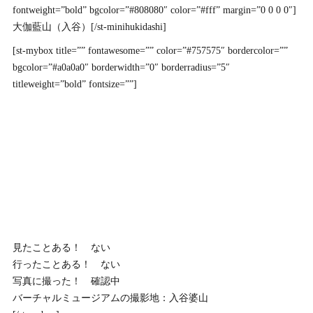
fontweight=”bold” bgcolor=”#808080″ color=”#fff” margin=”0 0 0 0″]
大伽藍山（入谷）[/st-minihukidashi]
[st-mybox title=”” fontawesome=”” color=”#757575″ bordercolor=””
bgcolor=”#a0a0a0″ borderwidth=”0″ borderradius=”5″
titleweight=”bold” fontsize=””]
見たことある！ ない
行ったことある！ ない
写真に撮った！ 確認中
バーチャルミュージアムの撮影地：入谷婆山