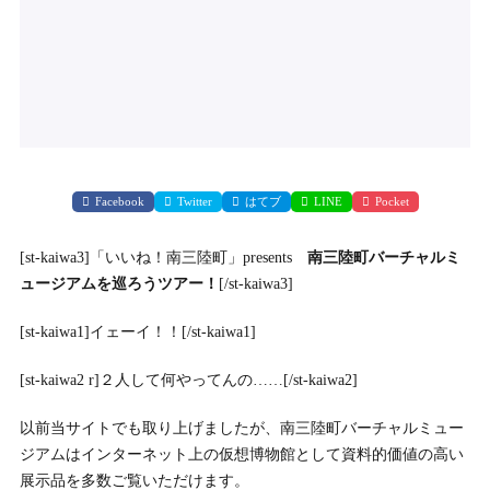
Facebook
Twitter
はてブ
LINE
Pocket
[st-kaiwa3]「いいね！南三陸町」presents
南三陸町バーチャルミ
ュージアムを巡ろうツアー！
[/st-kaiwa3]
[st-kaiwa1]イェーイ！！[/st-kaiwa1]
[st-kaiwa2 r]２人して何やってんの……[/st-kaiwa2]
以前当サイトでも取り上げましたが、南三陸町バーチャルミュー
ジアムはインターネット上の仮想博物館として資料的価値の高い
展示品を多数ご覧いただけます。