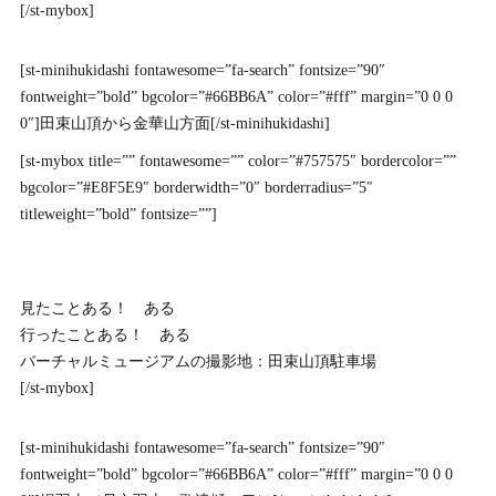
[/st-mybox]
[st-minihukidashi fontawesome=”fa-search” fontsize=”90″
fontweight=”bold” bgcolor=”#66BB6A” color=”#fff” margin=”0 0 0
0″]田束山頂から金華山方面[/st-minihukidashi]
[st-mybox title=”” fontawesome=”” color=”#757575″ bordercolor=””
bgcolor=”#E8F5E9″ borderwidth=”0″ borderradius=”5″
titleweight=”bold” fontsize=””]
見たことある！ ある
行ったことある！ ある
バーチャルミュージアムの撮影地：田束山頂駐車場
[/st-mybox]
[st-minihukidashi fontawesome=”fa-search” fontsize=”90″
fontweight=”bold” bgcolor=”#66BB6A” color=”#fff” margin=”0 0 0