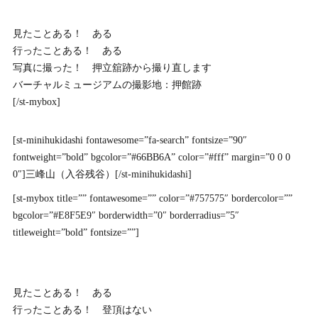
見たことある！ ある
行ったことある！ ある
写真に撮った！ 押立舘跡から撮り直します
バーチャルミュージアムの撮影地：押館跡
[/st-mybox]
[st-minihukidashi fontawesome=”fa-search” fontsize=”90″
fontweight=”bold” bgcolor=”#66BB6A” color=”#fff” margin=”0 0 0
0″]三峰山（入谷残谷）[/st-minihukidashi]
[st-mybox title=”” fontawesome=”” color=”#757575″ bordercolor=””
bgcolor=”#E8F5E9″ borderwidth=”0″ borderradius=”5″
titleweight=”bold” fontsize=””]
見たことある！ ある
行ったことある！ 登頂はない