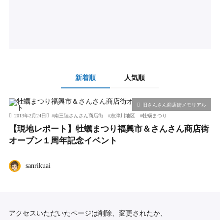
新着順
人気順
旧さんさん商店街メモリアル
2013年2月24日
#
南三陸さんさん商店街
#
志津川地区
#
牡蠣まつり
【現地レポート】牡蠣まつり福興市＆さんさん商店街
オープン１周年記念イベント
sanrikuai
アクセスいただいたページは削除、変更されたか、