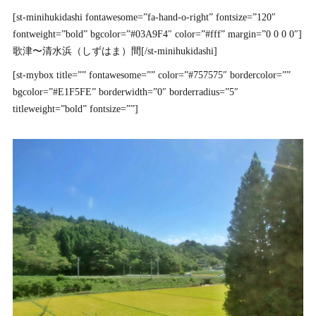
[st-minihukidashi fontawesome=”fa-hand-o-right” fontsize=”120″
fontweight=”bold” bgcolor=”#03A9F4″ color=”#fff” margin=”0 0 0 0″]
歌津〜清水浜（しずはま）間[/st-minihukidashi]
[st-mybox title=”” fontawesome=”” color=”#757575″ bordercolor=””
bgcolor=”#E1F5FE” borderwidth=”0″ borderradius=”5″
titleweight=”bold” fontsize=””]