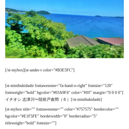
[/st-mybox][st-under-t color=”#B3E5FC”]
[st-minihukidashi fontawesome=”fa-hand-o-right” fontsize=”120″
fontweight=”bold” bgcolor=”#03A9F4″ color=”#fff” margin=”0 0 0 0″]
イチオシ
志津川〜陸前戸倉間（６）[/st-minihukidashi]
[st-mybox title=”” fontawesome=”” color=”#757575″ bordercolor=””
bgcolor=”#E1F5FE” borderwidth=”0″ borderradius=”5″
titleweight=”bold” fontsize=””]