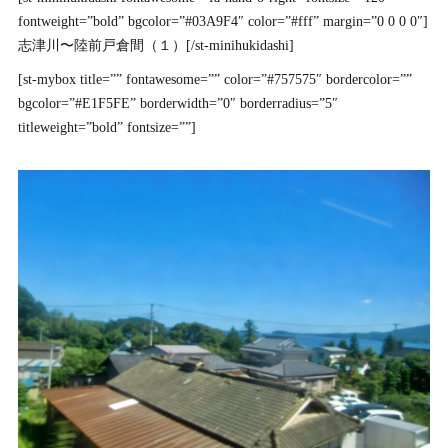
fontweight=”bold” bgcolor=”#03A9F4″ color=”#fff” margin=”0 0 0 0″]
志津川〜陸前戸倉間（１）[/st-minihukidashi]
[st-mybox title=”” fontawesome=”” color=”#757575″ bordercolor=””
bgcolor=”#E1F5FE” borderwidth=”0″ borderradius=”5″
titleweight=”bold” fontsize=””]