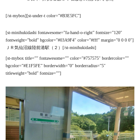
[/st-mybox][st-under-t color=”#B3E5FC”]
[st-minihukidashi fontawesome=”fa-hand-o-right” fontsize=”120″
fontweight=”bold” bgcolor=”#03A9F4″ color=”#fff” margin=”0 0 0 0″]
ＪＲ気仙沼線陸前港駅（２）[/st-minihukidashi]
[st-mybox title=”” fontawesome=”” color=”#757575″ bordercolor=””
bgcolor=”#E1F5FE” borderwidth=”0″ borderradius=”5″
titleweight=”bold” fontsize=””]