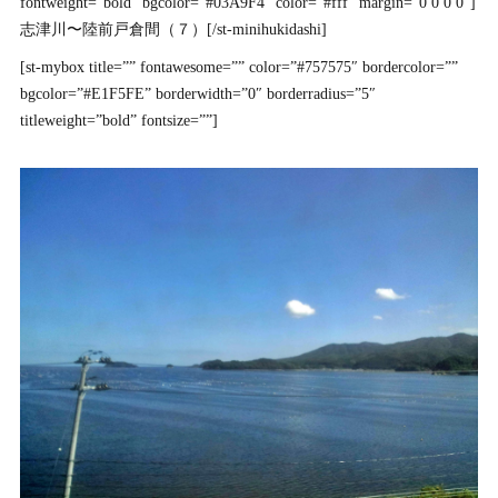
fontweight=”bold” bgcolor=”#03A9F4″ color=”#fff” margin=”0 0 0 0″]
志津川〜陸前戸倉間（７）[/st-minihukidashi]
[st-mybox title=”” fontawesome=”” color=”#757575″ bordercolor=””
bgcolor=”#E1F5FE” borderwidth=”0″ borderradius=”5″
titleweight=”bold” fontsize=””]