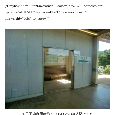
[st-mybox title=”” fontawesome=”” color=”#757575″ bordercolor=””
bgcolor=”#E1F5FE” borderwidth=”0″ borderradius=”5″
titleweight=”bold” fontsize=””]
１日平均利用者数１０名ほどの無人駅でした