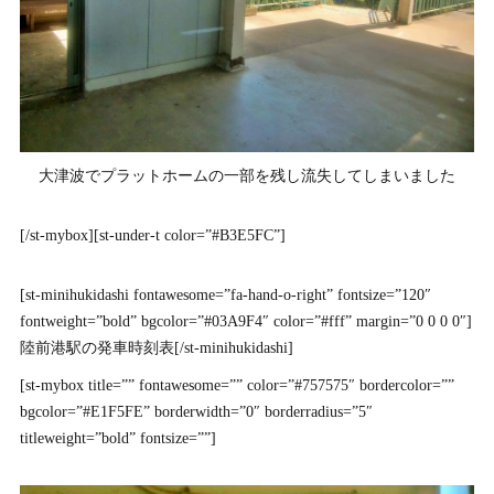
大津波でプラットホームの一部を残し流失してしまいました
[/st-mybox][st-under-t color=”#B3E5FC”]
[st-minihukidashi fontawesome=”fa-hand-o-right” fontsize=”120″
fontweight=”bold” bgcolor=”#03A9F4″ color=”#fff” margin=”0 0 0 0″]
陸前港駅の発車時刻表[/st-minihukidashi]
[st-mybox title=”” fontawesome=”” color=”#757575″ bordercolor=””
bgcolor=”#E1F5FE” borderwidth=”0″ borderradius=”5″
titleweight=”bold” fontsize=””]