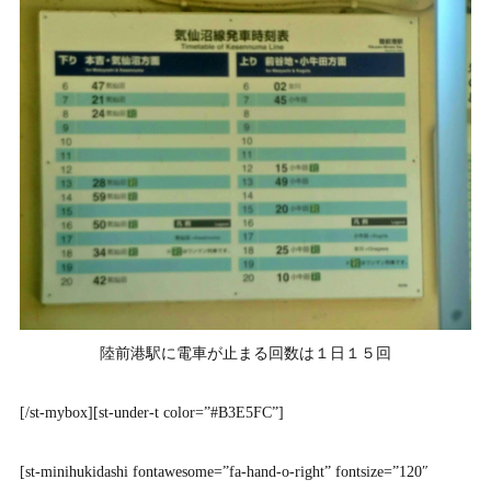
陸前港駅に電車が止まる回数は１日１５回
[/st-mybox][st-under-t color=”#B3E5FC”]
[st-minihukidashi fontawesome=”fa-hand-o-right” fontsize=”120″