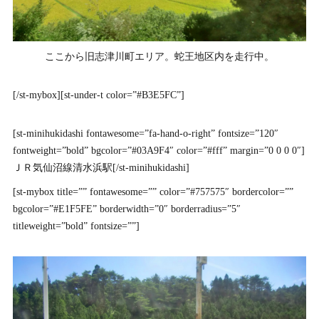
ここから旧志津川町エリア。蛇王地区内を走行中。
[/st-mybox][st-under-t color=”#B3E5FC”]
[st-minihukidashi fontawesome=”fa-hand-o-right” fontsize=”120″
fontweight=”bold” bgcolor=”#03A9F4″ color=”#fff” margin=”0 0 0 0″]
ＪＲ気仙沼線清水浜駅[/st-minihukidashi]
[st-mybox title=”” fontawesome=”” color=”#757575″ bordercolor=””
bgcolor=”#E1F5FE” borderwidth=”0″ borderradius=”5″
titleweight=”bold” fontsize=””]