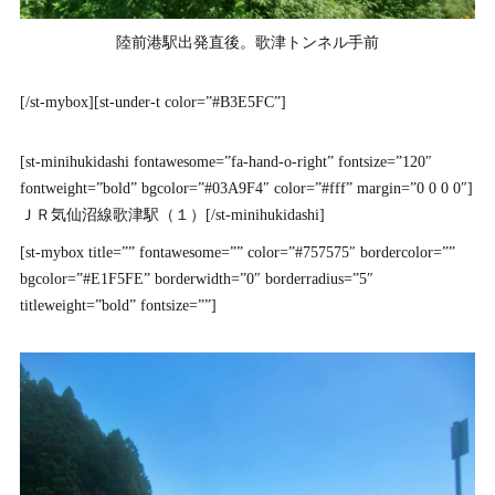
陸前港駅出発直後。歌津トンネル手前
[/st-mybox][st-under-t color=”#B3E5FC”]
[st-minihukidashi fontawesome=”fa-hand-o-right” fontsize=”120″
fontweight=”bold” bgcolor=”#03A9F4″ color=”#fff” margin=”0 0 0 0″]
ＪＲ気仙沼線歌津駅（１）[/st-minihukidashi]
[st-mybox title=”” fontawesome=”” color=”#757575″ bordercolor=””
bgcolor=”#E1F5FE” borderwidth=”0″ borderradius=”5″
titleweight=”bold” fontsize=””]