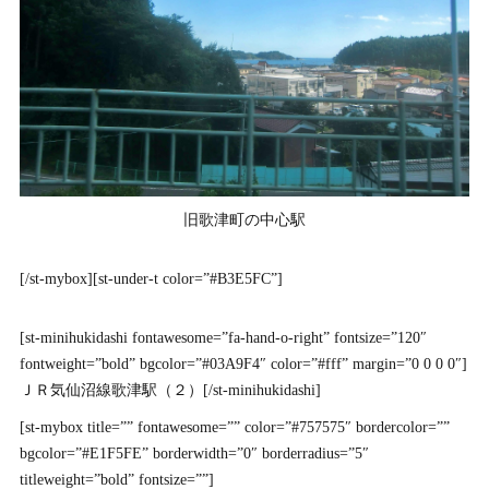
旧歌津町の中心駅
[/st-mybox][st-under-t color=”#B3E5FC”]
[st-minihukidashi fontawesome=”fa-hand-o-right” fontsize=”120″
fontweight=”bold” bgcolor=”#03A9F4″ color=”#fff” margin=”0 0 0 0″]
ＪＲ気仙沼線歌津駅（２）[/st-minihukidashi]
[st-mybox title=”” fontawesome=”” color=”#757575″ bordercolor=””
bgcolor=”#E1F5FE” borderwidth=”0″ borderradius=”5″
titleweight=”bold” fontsize=””]