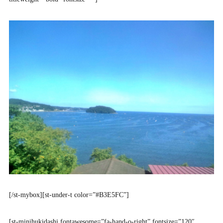
[/st-mybox][st-under-t color=”#B3E5FC”]
[st-minihukidashi fontawesome=”fa-hand-o-right” fontsize=”120″