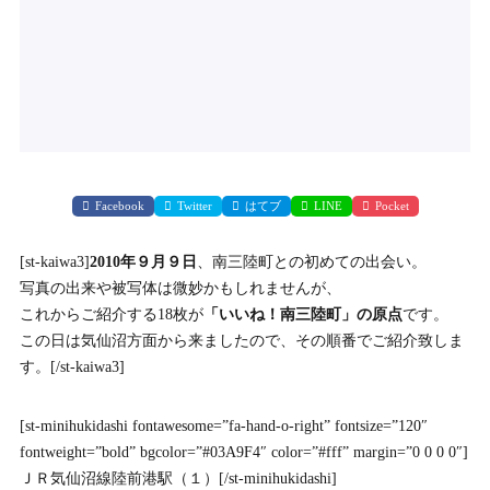
Facebook
Twitter
はてブ
LINE
Pocket
[st-kaiwa3]
2010年９月９日
、南三陸町との初めての出会い。
写真の出来や被写体は微妙かもしれませんが、
これからご紹介する18枚が
「いいね！南三陸町」の原点
です。
この日は気仙沼方面から来ましたので、その順番でご紹介致しま
す。[/st-kaiwa3]
[st-minihukidashi fontawesome=”fa-hand-o-right” fontsize=”120″
fontweight=”bold” bgcolor=”#03A9F4″ color=”#fff” margin=”0 0 0 0″]
ＪＲ気仙沼線陸前港駅（１）[/st-minihukidashi]