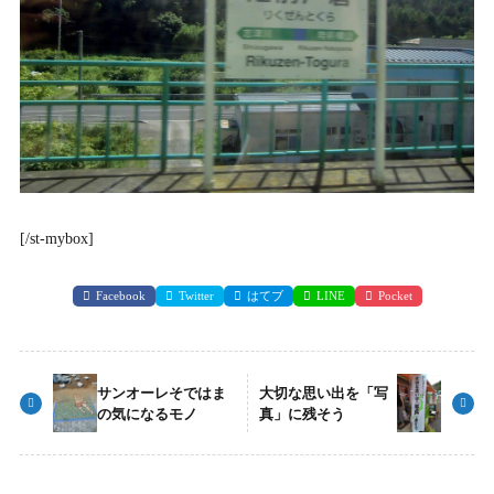
[/st-mybox]
Facebook
Twitter
はてブ
LINE
Pocket
サンオーレそではま
大切な思い出を「写
の気になるモノ
真」に残そう