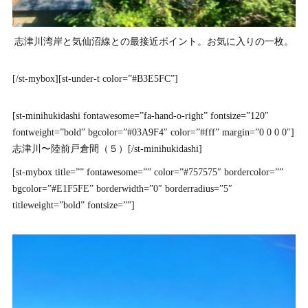
志津川湾岸と気仙沼線との最接近ポイント。お気に入りの一枚。
[/st-mybox][st-under-t color=”#B3E5FC”]
[st-minihukidashi fontawesome=”fa-hand-o-right” fontsize=”120″
fontweight=”bold” bgcolor=”#03A9F4″ color=”#fff” margin=”0 0 0 0″]
志津川〜陸前戸倉間（５）[/st-minihukidashi]
[st-mybox title=”” fontawesome=”” color=”#757575″ bordercolor=””
bgcolor=”#E1F5FE” borderwidth=”0″ borderradius=”5″
titleweight=”bold” fontsize=””]