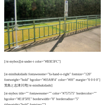
[/st-mybox][st-under-t color=”#B3E5FC”]
[st-minihukidashi fontawesome=”fa-hand-o-right” fontsize=”120″
fontweight=”bold” bgcolor=”#03A9F4″ color=”#fff” margin=”0 0 0 0″]
荒島と志津川湾[/st-minihukidashi]
[st-mybox title=”” fontawesome=”” color=”#757575″ bordercolor=””
bgcolor=”#E1F5FE” borderwidth=”0″ borderradius=”5″
titleweight=”bold” fontsize=””]