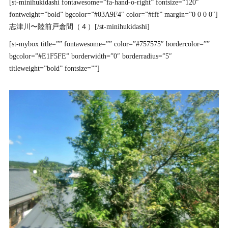
[st-minihukidashi fontawesome=”fa-hand-o-right” fontsize=”120″
fontweight=”bold” bgcolor=”#03A9F4″ color=”#fff” margin=”0 0 0 0″]
志津川〜陸前戸倉間（４）[/st-minihukidashi]
[st-mybox title=”” fontawesome=”” color=”#757575″ bordercolor=””
bgcolor=”#E1F5FE” borderwidth=”0″ borderradius=”5″
titleweight=”bold” fontsize=””]