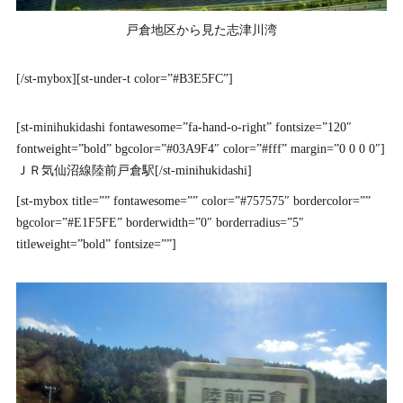
戸倉地区から見た志津川湾
[/st-mybox][st-under-t color=”#B3E5FC”]
[st-minihukidashi fontawesome=”fa-hand-o-right” fontsize=”120″
fontweight=”bold” bgcolor=”#03A9F4″ color=”#fff” margin=”0 0 0 0″]
ＪＲ気仙沼線陸前戸倉駅[/st-minihukidashi]
[st-mybox title=”” fontawesome=”” color=”#757575″ bordercolor=””
bgcolor=”#E1F5FE” borderwidth=”0″ borderradius=”5″
titleweight=”bold” fontsize=””]