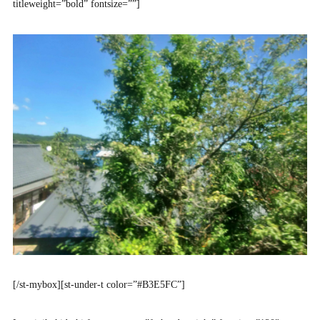
titleweight=”bold” fontsize=””]
[/st-mybox][st-under-t color=”#B3E5FC”]