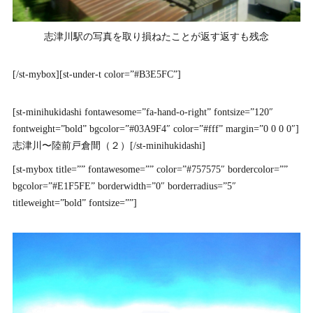
志津川駅の写真を取り損ねたことが返す返すも残念
[/st-mybox][st-under-t color=”#B3E5FC”]
[st-minihukidashi fontawesome=”fa-hand-o-right” fontsize=”120″
fontweight=”bold” bgcolor=”#03A9F4″ color=”#fff” margin=”0 0 0 0″]
志津川〜陸前戸倉間（２）[/st-minihukidashi]
[st-mybox title=”” fontawesome=”” color=”#757575″ bordercolor=””
bgcolor=”#E1F5FE” borderwidth=”0″ borderradius=”5″
titleweight=”bold” fontsize=””]