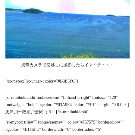
携帯カメラで窓越しに撮影したらイマイチ・・・
[/st-mybox][st-under-t color=”#B3E5FC”]
[st-minihukidashi fontawesome=”fa-hand-o-right” fontsize=”120″
fontweight=”bold” bgcolor=”#03A9F4″ color=”#fff” margin=”0 0 0 0″]
志津川〜陸前戸倉間（３）[/st-minihukidashi]
[st-mybox title=”” fontawesome=”” color=”#757575″ bordercolor=””
bgcolor=”#E1F5FE” borderwidth=”0″ borderradius=”5″