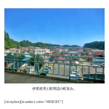
伊里前湾と駅周辺の町並み。
[/st-mybox][st-under-t color=”#B3E5FC”]