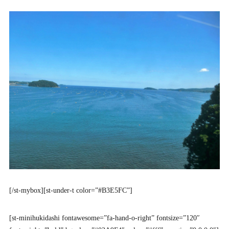
[/st-mybox][st-under-t color=”#B3E5FC”]
[st-minihukidashi fontawesome=”fa-hand-o-right” fontsize=”120″