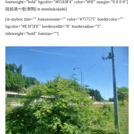
fontweight=”bold” bgcolor=”#03A9F4″ color=”#fff” margin=”0 0 0 0″]
陸前港〜歌津間[/st-minihukidashi]
[st-mybox title=”” fontawesome=”” color=”#757575″ bordercolor=””
bgcolor=”#E1F5FE” borderwidth=”0″ borderradius=”5″
titleweight=”bold” fontsize=””]