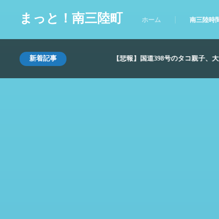
まっと！南三陸町
ホーム
南三陸時
新着記事
【悲報】国道398号のタコ親子、大ピンチ。