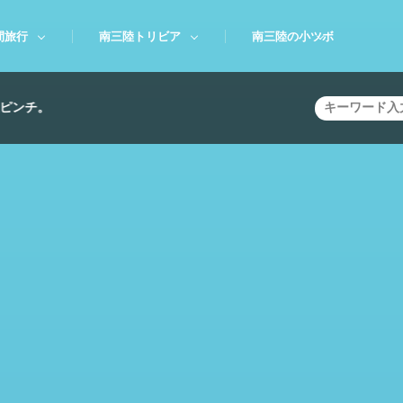
間旅行
南三陸トリビア
南三陸の小ツボ